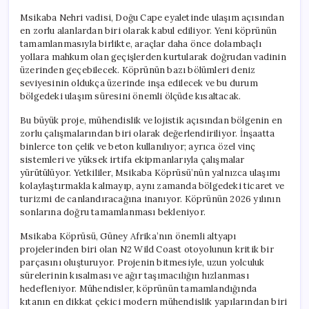
Msikaba Nehri vadisi, Doğu Cape eyaletinde ulaşım açısından
en zorlu alanlardan biri olarak kabul ediliyor. Yeni köprünün
tamamlanmasıyla birlikte, araçlar daha önce dolambaçlı
yollara mahkum olan geçişlerden kurtularak doğrudan vadinin
üzerinden geçebilecek. Köprünün bazı bölümleri deniz
seviyesinin oldukça üzerinde inşa edilecek ve bu durum
bölgedeki ulaşım süresini önemli ölçüde kısaltacak.
Bu büyük proje, mühendislik ve lojistik açısından bölgenin en
zorlu çalışmalarından biri olarak değerlendiriliyor. İnşaatta
binlerce ton çelik ve beton kullanılıyor; ayrıca özel vinç
sistemleri ve yüksek irtifa ekipmanlarıyla çalışmalar
yürütülüyor. Yetkililer, Msikaba Köprüsü’nün yalnızca ulaşımı
kolaylaştırmakla kalmayıp, aynı zamanda bölgedeki ticaret ve
turizmi de canlandıracağına inanıyor. Köprünün 2026 yılının
sonlarına doğru tamamlanması bekleniyor.
Msikaba Köprüsü, Güney Afrika’nın önemli altyapı
projelerinden biri olan N2 Wild Coast otoyolunun kritik bir
parçasını oluşturuyor. Projenin bitmesiyle, uzun yolculuk
sürelerinin kısalması ve ağır taşımacılığın hızlanması
hedefleniyor. Mühendisler, köprünün tamamlandığında
kıtanın en dikkat çekici modern mühendislik yapılarından biri