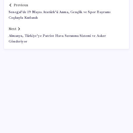
Previous
Senegal’de 19 Mayıs Atatürk’ü Anma, Gençlik ve Spor Bayramı
Coşkuyla Kutlandı
Next
Almanya, Türkiye’ye Patriot Hava Savunma Sistemi ve Asker
Gönderiyor
SON YAZILAR
Google Messages’a Yeni Uzun Basma Menüsü Geldi
ABD, İran bağlantılı kripto para borsasına yaptırım