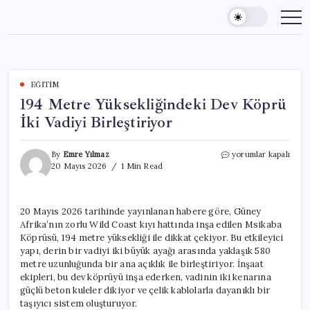
Skip
to
content
EĞITIM
194 Metre Yüksekliğindeki Dev Köprü
İki Vadiyi Birleştiriyor
194
By
Emre Yılmaz
yorumlar kapalı
Metre
20 Mayıs 2026
1 Min Read
Yüksekliğindeki
Dev
Köprü
20 Mayıs 2026 tarihinde yayınlanan habere göre, Güney
İki
Afrika’nın zorlu Wild Coast kıyı hattında inşa edilen Msikaba
Vadiyi
Birleştiriyor
Köprüsü, 194 metre yüksekliği ile dikkat çekiyor. Bu etkileyici
için
yapı, derin bir vadiyi iki büyük ayağı arasında yaklaşık 580
metre uzunluğunda bir ana açıklık ile birleştiriyor. İnşaat
ekipleri, bu dev köprüyü inşa ederken, vadinin iki kenarına
güçlü beton kuleler dikiyor ve çelik kablolarla dayanıklı bir
taşıyıcı sistem oluşturuyor.