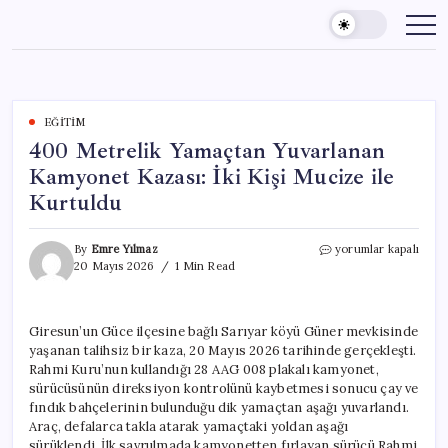
Skip
to
content
EĞITIM
400 Metrelik Yamaçtan Yuvarlanan
Kamyonet Kazası: İki Kişi Mucize ile
Kurtuldu
400
By
Emre Yılmaz
yorumlar kapalı
Metrelik
20 Mayıs 2026
1 Min Read
Yamaçtan
Yuvarlanan
Kamyonet
Giresun’un Güce ilçesine bağlı Sarıyar köyü Güner mevkisinde
Kazası:
yaşanan talihsiz bir kaza, 20 Mayıs 2026 tarihinde gerçekleşti.
İki
Kişi
Rahmi Kuru’nun kullandığı 28 AAG 008 plakalı kamyonet,
Mucize
sürücüsünün direksiyon kontrolünü kaybetmesi sonucu çay ve
ile
fındık bahçelerinin bulunduğu dik yamaçtan aşağı yuvarlandı.
Kurtuldu
Araç, defalarca takla atarak yamaçtaki yoldan aşağı
için
sürüklendi. İlk savrulmada kamyonetten fırlayan sürücü Rahmi