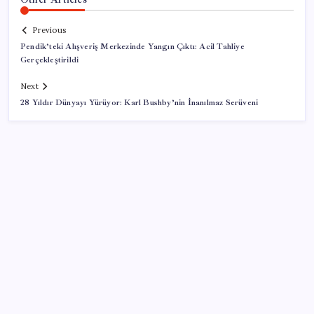
Previous
Pendik’teki Alışveriş Merkezinde Yangın Çıktı: Acil Tahliye
Gerçekleştirildi
Next
28 Yıldır Dünyayı Yürüyor: Karl Bushby’nin İnanılmaz Serüveni
SON YAZILAR
Google Messages’a Yeni Uzun Basma Menüsü Geldi
ABD, İran bağlantılı kripto para borsasına yaptırım