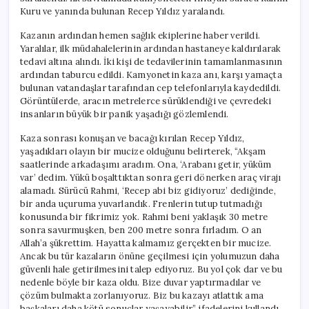
Kuru ve yanında bulunan Recep Yıldız yaralandı.
Kazanın ardından hemen sağlık ekiplerine haber verildi.
Yaralılar, ilk müdahalelerinin ardından hastaneye kaldırılarak
tedavi altına alındı. İki kişi de tedavilerinin tamamlanmasının
ardından taburcu edildi. Kamyonetin kaza anı, karşı yamaçta
bulunan vatandaşlar tarafından cep telefonlarıyla kaydedildi.
Görüntülerde, aracın metrelerce sürüklendiği ve çevredeki
insanların büyük bir panik yaşadığı gözlemlendi.
Kaza sonrası konuşan ve bacağı kırılan Recep Yıldız,
yaşadıkları olayın bir mucize olduğunu belirterek, “Akşam
saatlerinde arkadaşımı aradım. Ona, ‘Arabanı getir, yüküm
var’ dedim. Yükü boşalttıktan sonra geri dönerken araç virajı
alamadı. Sürücü Rahmi, ‘Recep abi biz gidiyoruz’ dediğinde,
bir anda uçuruma yuvarlandık. Frenlerin tutup tutmadığı
konusunda bir fikrimiz yok. Rahmi beni yaklaşık 30 metre
sonra savurmuşken, ben 200 metre sonra fırladım. O an
Allah’a şükrettim. Hayatta kalmamız gerçekten bir mucize.
Ancak bu tür kazaların önüne geçilmesi için yolumuzun daha
güvenli hale getirilmesini talep ediyoruz. Bu yol çok dar ve bu
nedenle böyle bir kaza oldu. Bize duvar yaptırmadılar ve
çözüm bulmakta zorlanıyoruz. Biz bu kazayı atlattık ama
başkaları daha kötü sonuçlar yaşayabilir” ifadelerini kullandı.