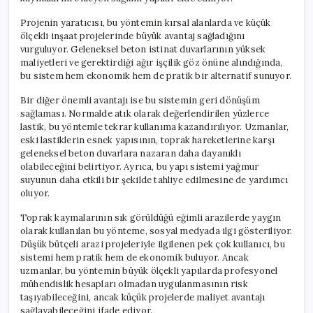
Projenin yaratıcısı, bu yöntemin kırsal alanlarda ve küçük
ölçekli inşaat projelerinde büyük avantaj sağladığını
vurguluyor. Geleneksel beton istinat duvarlarının yüksek
maliyetleri ve gerektirdiği ağır işçilik göz önüne alındığında,
bu sistem hem ekonomik hem de pratik bir alternatif sunuyor.
Bir diğer önemli avantajı ise bu sistemin geri dönüşüm
sağlaması. Normalde atık olarak değerlendirilen yüzlerce
lastik, bu yöntemle tekrar kullanıma kazandırılıyor. Uzmanlar,
eski lastiklerin esnek yapısının, toprak hareketlerine karşı
geleneksel beton duvarlara nazaran daha dayanıklı
olabileceğini belirtiyor. Ayrıca, bu yapı sistemi yağmur
suyunun daha etkili bir şekilde tahliye edilmesine de yardımcı
oluyor.
Toprak kaymalarının sık görüldüğü eğimli arazilerde yaygın
olarak kullanılan bu yönteme, sosyal medyada ilgi gösteriliyor.
Düşük bütçeli arazi projeleriyle ilgilenen pek çok kullanıcı, bu
sistemi hem pratik hem de ekonomik buluyor. Ancak
uzmanlar, bu yöntemin büyük ölçekli yapılarda profesyonel
mühendislik hesapları olmadan uygulanmasının risk
taşıyabileceğini, ancak küçük projelerde maliyet avantajı
sağlayabileceğini ifade ediyor.