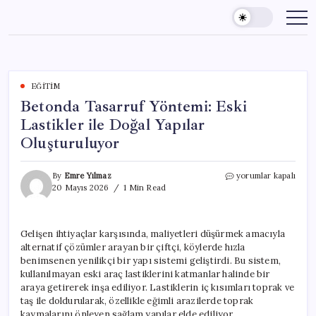
Skip
to
content
EĞITIM
Betonda Tasarruf Yöntemi: Eski
Lastikler ile Doğal Yapılar
Oluşturuluyor
Betonda
By
Emre Yılmaz
yorumlar kapalı
Tasarruf
20 Mayıs 2026
1 Min Read
Yöntemi:
Eski
Lastikler
Gelişen ihtiyaçlar karşısında, maliyetleri düşürmek amacıyla
ile
alternatif çözümler arayan bir çiftçi, köylerde hızla
Doğal
Yapılar
benimsenen yenilikçi bir yapı sistemi geliştirdi. Bu sistem,
Oluşturuluyor
kullanılmayan eski araç lastiklerini katmanlar halinde bir
için
araya getirerek inşa ediliyor. Lastiklerin iç kısımları toprak ve
taş ile doldurularak, özellikle eğimli arazilerde toprak
kaymalarını önleyen sağlam yapılar elde ediliyor.