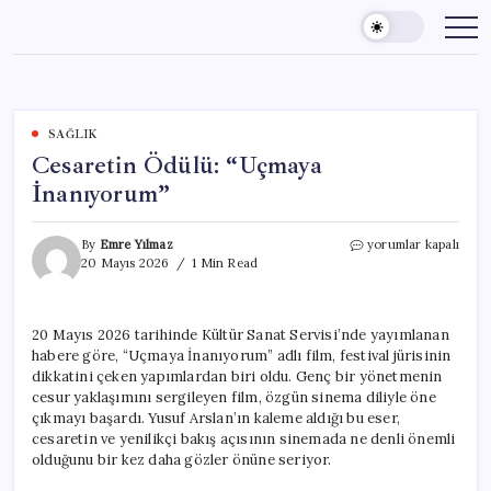
Skip
to
content
SAĞLIK
Cesaretin Ödülü: “Uçmaya
İnanıyorum”
Cesaretin
By
Emre Yılmaz
yorumlar kapalı
Ödülü:
20 Mayıs 2026
1 Min Read
“Uçmaya
İnanıyorum”
için
20 Mayıs 2026 tarihinde Kültür Sanat Servisi’nde yayımlanan
habere göre, “Uçmaya İnanıyorum” adlı film, festival jürisinin
dikkatini çeken yapımlardan biri oldu. Genç bir yönetmenin
cesur yaklaşımını sergileyen film, özgün sinema diliyle öne
çıkmayı başardı. Yusuf Arslan’ın kaleme aldığı bu eser,
cesaretin ve yenilikçi bakış açısının sinemada ne denli önemli
olduğunu bir kez daha gözler önüne seriyor.