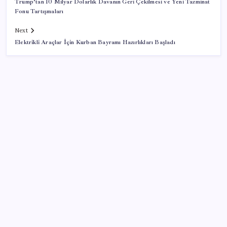
Trump’tan 10 Milyar Dolarlık Davanın Geri Çekilmesi ve Yeni Tazminat
Fonu Tartışmaları
Next
Elektrikli Araçlar İçin Kurban Bayramı Hazırlıkları Başladı
SON YAZILAR
X, itiraz etti: İmamoğlu’nun hesabına getirilen erişim
engeli yargıya taşındı
Yüzde 38 daha fazla kaynak kullandırdılar
İçişleri Bakanı Çiftçi’den, Sağlık Bakanı Memişoğlu’na