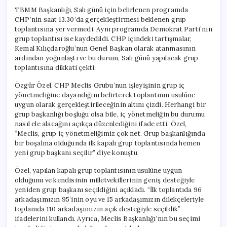
TBMM Başkanlığı, Salı günü için belirlenen programda
CHP’nin saat 13.30’da gerçekleştirmesi beklenen grup
toplantısına yer vermedi. Aynı programda Demokrat Parti’nin
grup toplantısı ise kaydedildi. CHP içindeki tartışmalar,
Kemal Kılıçdaroğlu’nun Genel Başkan olarak atanmasının
ardından yoğunlaştı ve bu durum, Salı günü yapılacak grup
toplantısına dikkati çekti.
Özgür Özel, CHP Meclis Grubu’nun işleyişinin grup iç
yönetmeliğine dayandığını belirterek toplantının usulüne
uygun olarak gerçekleştirileceğinin altını çizdi. Herhangi bir
grup başkanlığı boşluğu olsa bile, iç yönetmeliğin bu durumu
nasıl ele alacağını açıkça düzenlediğini ifade etti. Özel,
“Meclis, grup iç yönetmeliğimiz çok net. Grup başkanlığında
bir boşalma olduğunda ilk kapalı grup toplantısında hemen
yeni grup başkanı seçilir” diye konuştu.
Özel, yapılan kapalı grup toplantısının usulüne uygun
olduğunu ve kendisinin milletvekillerinin geniş desteğiyle
yeniden grup başkanı seçildiğini açıkladı. “İlk toplantıda 96
arkadaşımızın 95’inin oyu ve 15 arkadaşımızın dilekçeleriyle
toplamda 110 arkadaşımızın açık desteğiyle seçildik”
ifadelerini kullandı. Ayrıca, Meclis Başkanlığı’nın bu seçimi