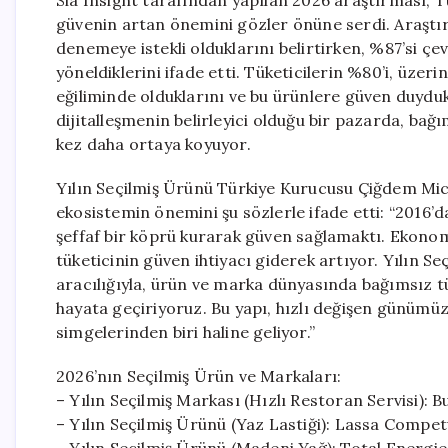
Sia Insight tarafından yapılan 2026 araştırması, Tü
güvenin artan önemini gözler önüne serdi. Araştır
denemeye istekli olduklarını belirtirken, %87’si çe
yöneldiklerini ifade etti. Tüketicilerin %80’i, üz
eğiliminde olduklarını ve bu ürünlere güven duydukl
dijitalleşmenin belirleyici olduğu bir pazarda, bağı
kez daha ortaya koyuyor.
Yılın Seçilmiş Ürünü Türkiye Kurucusu Çiğdem Mic
ekosistemin önemini şu sözlerle ifade etti: “2016’
şeffaf bir köprü kurarak güven sağlamaktı. Ekonom
tüketicinin güven ihtiyacı giderek artıyor. Yılın S
aracılığıyla, ürün ve marka dünyasında bağımsız 
hayata geçiriyoruz. Bu yapı, hızlı değişen günümüz
simgelerinden biri haline geliyor.”
2026’nın Seçilmiş Ürün ve Markaları:
– Yılın Seçilmiş Markası (Hızlı Restoran Servisi): 
– Yılın Seçilmiş Ürünü (Yaz Lastiği): Lassa Comp