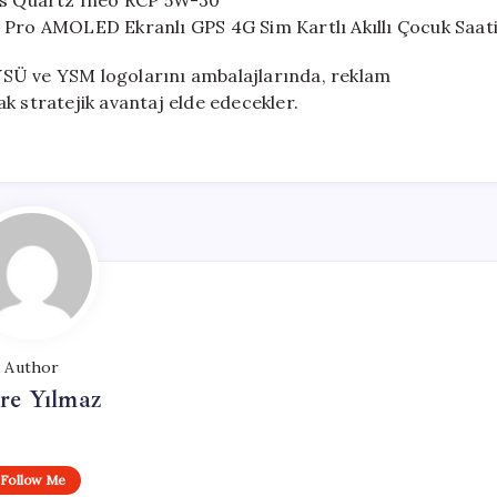
ies Quartz Ineo RCP 5W-30
idi Pro AMOLED Ekranlı GPS 4G Sim Kartlı Akıllı Çocuk Saat
YSÜ ve YSM logolarını ambalajlarında, reklam
k stratejik avantaj elde edecekler.
Author
re Yılmaz
Follow Me