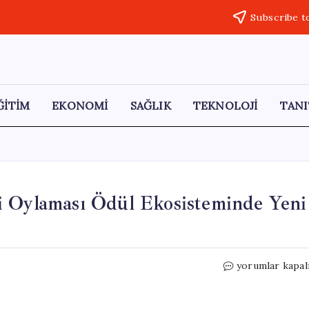
Subscribe t
ĞİTİM
EKONOMİ
SAĞLIK
TEKNOLOJİ
TANI
i Oylaması Ödül Ekosisteminde Yeni
“Güven
yorumlar kapal
ve
Yapay
Zeka: