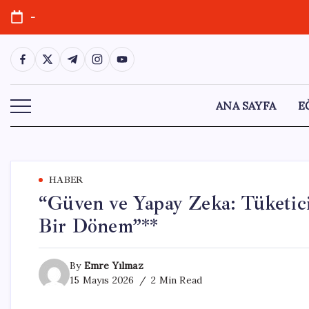
Skip
-
to
content
https://www.facebook.com/
https://twitter.com/
https://t.me/
https://www.instagram.com/
https://youtube.com/
ANA SAYFA
E
HABER
“Güven ve Yapay Zeka: Tüketic
Bir Dönem”**
By
Emre Yılmaz
15 Mayıs 2026
2 Min Read