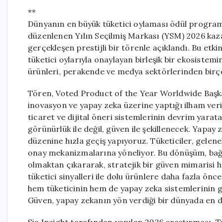
**
Dünyanın en büyük tüketici oylaması ödül programı
düzenlenen Yılın Seçilmiş Markası (YSM) 2026 kaz
gerçekleşen prestijli bir törenle açıklandı. Bu etk
tüketici oylarıyla onaylayan birleşik bir ekosistemi
ürünleri, perakende ve medya sektörlerinden birçok
Tören, Voted Product of the Year Worldwide Başkan
inovasyon ve yapay zeka üzerine yaptığı ilham veri
ticaret ve dijital öneri sistemlerinin devrim yarat
görünürlük ile değil, güven ile şekillenecek. Yapay 
düzenine hızla geçiş yapıyoruz. Tüketiciler, gelenek
onay mekanizmalarına yöneliyor. Bu dönüşüm, bağı
olmaktan çıkararak, stratejik bir güven mimarisi ha
tüketici sinyalleri ile dolu ürünlere daha fazla önc
hem tüketicinin hem de yapay zeka sistemlerinin güv
Güven, yapay zekanın yön verdiği bir dünyada en de