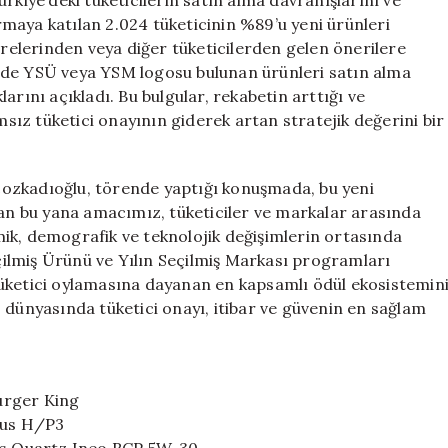
rkiye’deki tüketicilerin satın alma davranışlarını ve
maya katılan 2.024 tüketicinin %89’u yeni ürünleri
vrelerinden veya diğer tüketicilerden gelen önerilere
erinde YSÜ veya YSM logosu bulunan ürünleri satın alma
arını açıkladı. Bu bulgular, rekabetin arttığı ve
msız tüketici onayının giderek artan stratejik değerini bir
ozkadıoğlu, törende yaptığı konuşmada, bu yeni
dan bu yana amacımız, tüketiciler ve markalar arasında
ik, demografik ve teknolojik değişimlerin ortasında
eçilmiş Ürünü ve Yılın Seçilmiş Markası programları
tüketici oylamasına dayanan en kapsamlı ödül ekosistemin
 dünyasında tüketici onayı, itibar ve güvenin en sağlam
Burger King
etus H/P3