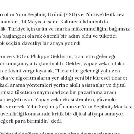
Tüketici
Oylaması
 olan Yılın Seçilmiş Ürünü (YSÜ) ve Türkiye’de ilk kez
Ödül
ananları, 14 Mayıs akşamı Kalimera İstanbul’da
Ekosisteminde
inlik, Türkiye için ürün ve marka mükemmelliğini bağımsız
Yeni
n başlangıcı olarak önemli bir adım oldu ve tüketici
Bir
 seçkin davetliyi bir araya getirdi.
Dönem”**
için
 ve CEO’su Philippe Gelder’in, ticaretin geleceği,
ci konuşmayla taçlandırıldı. Gelder, yapay zeka odaklı
an etkisini vurgulayarak, “Ticaretin geleceği yalnızca
zeka ve algoritmaların yer aldığı yeni bir küresel ticaret
sel arama yöntemleri yerine akıllı asistanlar ve dijital
msız tüketici onayını sadece bir pazarlama aracı
line getiriyor. Yapay zeka ekosistemleri, güvenilir
elik verecek. Yılın Seçilmiş Ürünü ve Yılın Seçilmiş Markası,
enilirliği konusunda kritik bir dijital altyapı sunuyor.
ğerli para birimidir.” dedi.