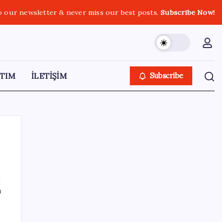
o our newsletter & never miss our best posts.
Subscribe Now!
TIM
İLETİŞİM
Subscribe
SON YAZILAR
ı
Meta’ya çocuk güvenliği davasında 567
milyon dolar ceza