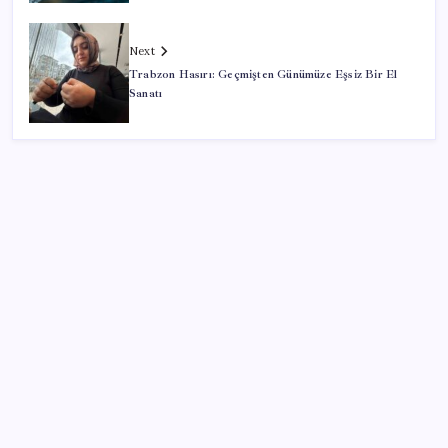
Next
Trabzon Hasırı: Geçmişten Günümüze Eşsiz Bir El
Sanatı
SON YAZILAR
Google Messages’a Yeni Uzun Basma Menüsü Geldi
ABD, İran bağlantılı kripto para borsasına yaptırım
uyguladı