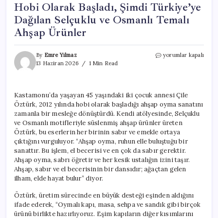
Hobi Olarak Başladı, Şimdi Türkiye’ye
Dağılan Selçuklu ve Osmanlı Temalı
Ahşap Ürünler
Hobi
By
Emre Yılmaz
yorumlar kapalı
Olarak
13 Haziran 2026
1 Min Read
Başladı,
Şimdi
Türkiye’ye
Kastamonu’da yaşayan 45 yaşındaki iki çocuk annesi Çile
Dağılan
Öztürk, 2012 yılında hobi olarak başladığı ahşap oyma sanatını
Selçuklu
ve
zamanla bir mesleğe dönüştürdü. Kendi atölyesinde, Selçuklu
Osmanlı
ve Osmanlı motifleriyle süslenmiş ahşap ürünler üreten
Temalı
Öztürk, bu eserlerin her birinin sabır ve emekle ortaya
Ahşap
çıktığını vurguluyor. “Ahşap oyma, ruhun elle buluştuğu bir
Ürünler
sanattır. Bu işlem, el becerisi ve en çok da sabır gerektir.
için
Ahşap oyma, sabrı öğretir ve her kesik ustalığın izini taşır.
Ahşap, sabır ve el becerisinin bir dansıdır; ağaçtan gelen
ilham, elde hayat bulur” diyor.
Öztürk, üretim sürecinde en büyük desteği eşinden aldığını
ifade ederek, “Oymalı kapı, masa, sehpa ve sandık gibi birçok
ürünü birlikte hazırlıyoruz. Eşim kapıların diğer kısımlarını