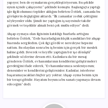
yapıyor, ben de oymalarını gerçekleştiriyorum. Bu şekilde
uyum içinde çalışıyoruz” şeklinde konuştu. Başlangıçta yaptığı
işle ilgili olumsuz tepkiler aldığını belirten Öztürk, zamanla bu
görüşlerin değiştiğini aktardı. “İlk zamanlar zorluk çektiğimi
söyleyenler oldu. Şimdi ise yaptığım iş sayesinde takdir
görmek ve teşekkür almak beni çok mutlu ediyor” dedi.
Ahşap oymaya olan ilgisinin katıldığı fuarlarla arttığını
belirten Öztürk, “Evde hazırladığım küçük sandıkları bir ahşap
fuarında sergiledim. Çok ilgi gördü ve neredeyse hepsini
sattım. Bu olaydan sonra bu iş benim için gerçek bir meslek
haline geldi. Severek ve keyifle yaptığım bir işe dönüştü”
şeklinde sözlerine devam etti. Kadınlara da bir mesaj
gönderen Öztürk, ev hanımlarının kendilerini geliştirmeleri
gerektiğini ifade ederek, “Ev hanımlarımıza sesleniyorum;
denesinler ve kendilerini geliştirsinler. Kadınlar, isterlerse
başaramayacakları hiçbir şey yoktur. Ahşap oyma benim için
bir terapi gibidir. Hayatım boyunca bu sanatı yapmaya devam
edeceğim” dedi.