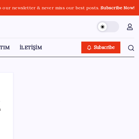
o our newsletter & never miss our best posts.
Subscribe Now!
TIM
İLETİŞİM
Subscribe
ı
SON YAZILAR
X, itiraz etti: İmamoğlu’nun hesabına
getirilen erişim engeli yargıya taşındı