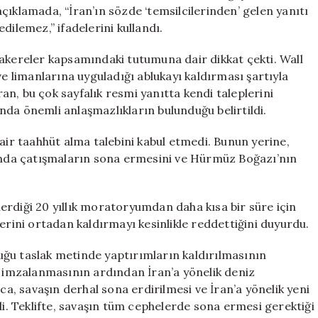
Verdi:
çıklamada, “İran’ın sözde ‘temsilcilerinden’ gelen yanıtı
‘Kabul
dilemez,” ifadelerini kullandı.
Edilemez’
için
zakereler kapsamındaki tutumuna dair dikkat çekti. Wall
ve limanlarına uyguladığı ablukayı kaldırması şartıyla
n, bu çok sayfalık resmi yanıtta kendi taleplerini
sında önemli anlaşmazlıkların bulunduğu belirtildi.
dair taahhüt alma talebini kabul etmedi. Bunun yerine,
ğında çatışmaların sona ermesini ve Hürmüz Boğazı’nın
erdiği 20 yıllık moratoryumdan daha kısa bir süre için
erini ortadan kaldırmayı kesinlikle reddettiğini duyurdu.
ğu taslak metinde yaptırımların kaldırılmasının
n imzalanmasının ardından İran’a yönelik deniz
ca, savaşın derhal sona erdirilmesi ve İran’a yönelik yeni
di. Teklifte, savaşın tüm cephelerde sona ermesi gerektiği