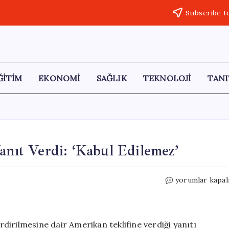
Subscribe t
ĞİTİM
EKONOMİ
SAĞLIK
TEKNOLOJİ
TANI
anıt Verdi: ‘Kabul Edilemez’
İran,
yorumlar kapal
Trump’ın
Teklifine
Sert
Yanıt
irilmesine dair Amerikan teklifine verdiği yanıtı