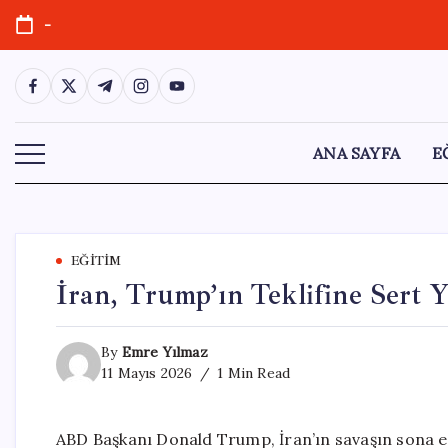
Skip
-
to
content
https://www.facebook.com/
https://twitter.com/
https://t.me/
https://www.instagram.com/
https://youtube.com/
ANA SAYFA
E
EĞITIM
İran, Trump’ın Teklifine Sert Y
By
Emre Yılmaz
11 Mayıs 2026
1 Min Read
ABD Başkanı Donald Trump, İran’ın savaşın sona erd