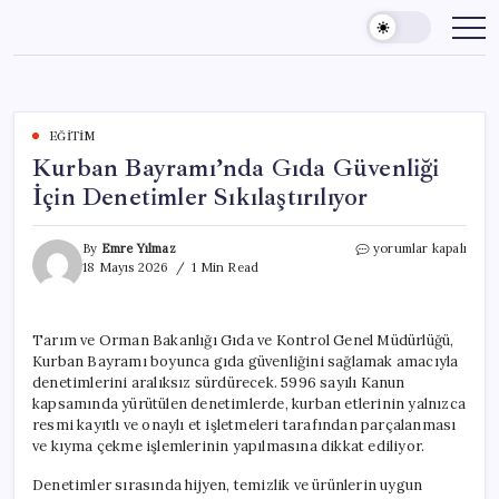
Skip
to
content
EĞITIM
Kurban Bayramı’nda Gıda Güvenliği
İçin Denetimler Sıkılaştırılıyor
Kurban
By
Emre Yılmaz
yorumlar kapalı
Bayramı’nda
18 Mayıs 2026
1 Min Read
Gıda
Güvenliği
İçin
Tarım ve Orman Bakanlığı Gıda ve Kontrol Genel Müdürlüğü,
Denetimler
Kurban Bayramı boyunca gıda güvenliğini sağlamak amacıyla
Sıkılaştırılıyor
için
denetimlerini aralıksız sürdürecek. 5996 sayılı Kanun
kapsamında yürütülen denetimlerde, kurban etlerinin yalnızca
resmi kayıtlı ve onaylı et işletmeleri tarafından parçalanması
ve kıyma çekme işlemlerinin yapılmasına dikkat ediliyor.
Denetimler sırasında hijyen, temizlik ve ürünlerin uygun