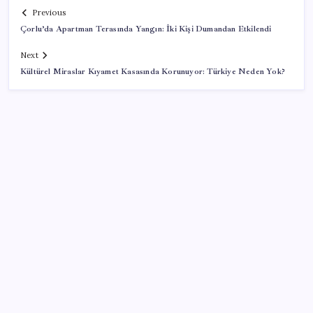
Previous
Çorlu’da Apartman Terasında Yangın: İki Kişi Dumandan Etkilendi
Next
Kültürel Miraslar Kıyamet Kasasında Korunuyor: Türkiye Neden Yok?
SON YAZILAR
X, itiraz etti: İmamoğlu’nun hesabına getirilen erişim
engeli yargıya taşındı
Yüzde 38 daha fazla kaynak kullandırdılar