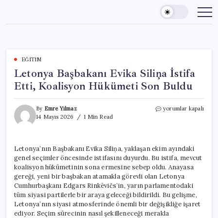
Skip
to
content
EĞITIM
Letonya Başbakanı Evika Siliņa İstifa
Etti, Koalisyon Hükümeti Son Buldu
Letonya
By
Emre Yılmaz
yorumlar kapalı
Başbakanı
14 Mayıs 2026
1 Min Read
Evika
Siliņa
İstifa
Letonya’nın Başbakanı Evika Siliņa, yaklaşan ekim ayındaki
Etti,
genel seçimler öncesinde istifasını duyurdu. Bu istifa, mevcut
Koalisyon
Hükümeti
koalisyon hükümetinin sona ermesine sebep oldu. Anayasa
Son
gereği, yeni bir başbakan atamakla görevli olan Letonya
Buldu
Cumhurbaşkanı Edgars Rinkēvičs’in, yarın parlamentodaki
için
tüm siyasi partilerle bir araya geleceği bildirildi. Bu gelişme,
Letonya’nın siyasi atmosferinde önemli bir değişikliğe işaret
ediyor. Seçim sürecinin nasıl şekilleneceği merakla