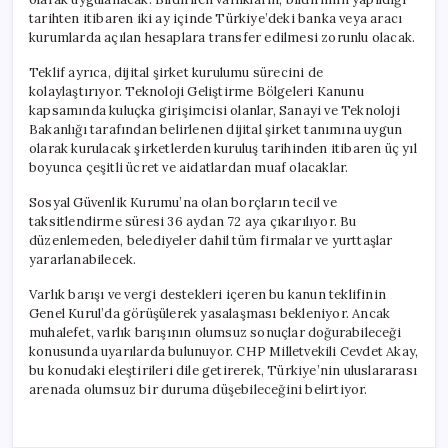
tarihten itibaren iki ay içinde Türkiye’deki banka veya aracı
kurumlarda açılan hesaplara transfer edilmesi zorunlu olacak.
Teklif ayrıca, dijital şirket kurulumu sürecini de
kolaylaştırıyor. Teknoloji Geliştirme Bölgeleri Kanunu
kapsamında kuluçka girişimcisi olanlar, Sanayi ve Teknoloji
Bakanlığı tarafından belirlenen dijital şirket tanımına uygun
olarak kurulacak şirketlerden kuruluş tarihinden itibaren üç yıl
boyunca çeşitli ücret ve aidatlardan muaf olacaklar.
Sosyal Güvenlik Kurumu’na olan borçların tecil ve
taksitlendirme süresi 36 aydan 72 aya çıkarılıyor. Bu
düzenlemeden, belediyeler dahil tüm firmalar ve yurttaşlar
yararlanabilecek.
Varlık barışı ve vergi destekleri içeren bu kanun teklifinin
Genel Kurul’da görüşülerek yasalaşması bekleniyor. Ancak
muhalefet, varlık barışının olumsuz sonuçlar doğurabileceği
konusunda uyarılarda bulunuyor. CHP Milletvekili Cevdet Akay,
bu konudaki eleştirileri dile getirerek, Türkiye’nin uluslararası
arenada olumsuz bir duruma düşebileceğini belirtiyor.