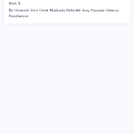
Next
İki Otomotiv Devi Ortak Markayla Elektrikli Araç Pazarına Girmeye
Hazırlanıyor
SON YAZILAR
BofA: Yatırımcı iyimserliği beş yılın en yüksek
seviyesinde
Fiyatını gören kapış kapış alıyor: Talebe stok
yetişmiyor
Prof. Dr. Osman Müftüoğlu açıkladı… Poşet çaydaki
tehlike: Sıcak suyla temas ettiğinde…