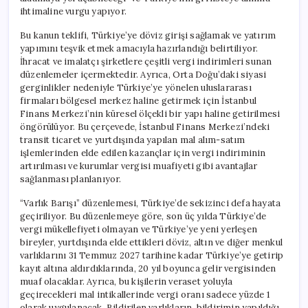
ihtimaline vurgu yapıyor.
Bu kanun teklifi, Türkiye’ye döviz girişi sağlamak ve yatırım
yapımını teşvik etmek amacıyla hazırlandığı belirtiliyor.
İhracat ve imalatçı şirketlere çeşitli vergi indirimleri sunan
düzenlemeler içermektedir. Ayrıca, Orta Doğu’daki siyasi
gerginlikler nedeniyle Türkiye’ye yönelen uluslararası
firmaları bölgesel merkez haline getirmek için İstanbul
Finans Merkezi’nin küresel ölçekli bir yapı haline getirilmesi
öngörülüyor. Bu çerçevede, İstanbul Finans Merkezi’ndeki
transit ticaret ve yurtdışında yapılan mal alım-satım
işlemlerinden elde edilen kazançlar için vergi indiriminin
artırılması ve kurumlar vergisi muafiyeti gibi avantajlar
sağlanması planlanıyor.
“Varlık Barışı” düzenlemesi, Türkiye’de sekizinci defa hayata
geçiriliyor. Bu düzenlemeye göre, son üç yılda Türkiye’de
vergi mükellefiyeti olmayan ve Türkiye’ye yeni yerleşen
bireyler, yurtdışında elde ettikleri döviz, altın ve diğer menkul
varlıklarını 31 Temmuz 2027 tarihine kadar Türkiye’ye getirip
kayıt altına aldırdıklarında, 20 yıl boyunca gelir vergisinden
muaf olacaklar. Ayrıca, bu kişilerin veraset yoluyla
geçirecekleri mal intikallerinde vergi oranı sadece yüzde 1
olarak uygulanacak. Bildirilen varlıkların, bildirimin yapıldığı