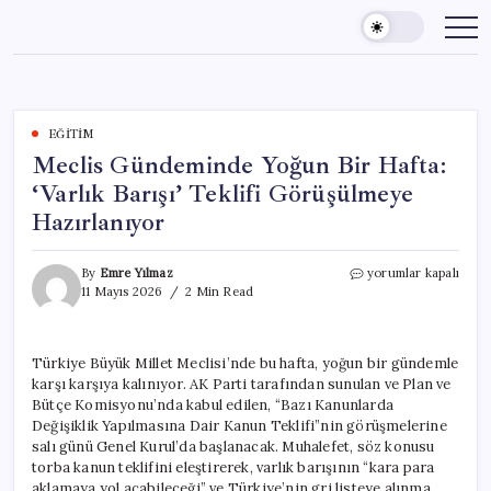
Skip
to
content
EĞITIM
Meclis Gündeminde Yoğun Bir Hafta:
‘Varlık Barışı’ Teklifi Görüşülmeye
Hazırlanıyor
Meclis
By
Emre Yılmaz
yorumlar kapalı
Gündeminde
11 Mayıs 2026
2 Min Read
Yoğun
Bir
Hafta:
Türkiye Büyük Millet Meclisi’nde bu hafta, yoğun bir gündemle
‘Varlık
karşı karşıya kalınıyor. AK Parti tarafından sunulan ve Plan ve
Barışı’
Teklifi
Bütçe Komisyonu’nda kabul edilen, “Bazı Kanunlarda
Görüşülmeye
Değişiklik Yapılmasına Dair Kanun Teklifi”nin görüşmelerine
Hazırlanıyor
salı günü Genel Kurul’da başlanacak. Muhalefet, söz konusu
için
torba kanun teklifini eleştirerek, varlık barışının “kara para
aklamaya yol açabileceği” ve Türkiye’nin gri listeye alınma