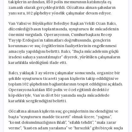
takiplerin ardından, 850 polis memurunun katılımıyla eş
zamanlı olarak gerçekleştirildi. Gözaltına alınan şahısların
yanı sıra, 102 şüpheliye yönelik çalışmalar devam ediyor.
Van Valisi ve Büyükşehir Belediye Başkan Vekili Ozan Balcı,
düzenlediği basın toplantısında, uyuşturucu ile mücadelenin
önemini vurguladı. Operasyonun, Cumhurbaşkanı Recep
Tayyip Erdoğan’ın talimatları doğrultusunda, gençlerin
korunması ve suç örgütlerinin faaliyetlerinin engellenmesi
amacıyla yapıldığını belirtti. Balcı, “Suçla mücadelenin güçlü
iradesi sahaya yansıtılmıştır” diyerek, yürütülen çalışmaların
kararlılıkla sürdüğünü ifade etti.
Balcı, yaklaşık 3 ay süren çalışmalar sonucunda, organize bir
şekilde uyuşturucu ticareti yapan kişilerin takip edildiğini ve
toplam 102 şüphelinin bağlantılarının tespit edildiğini açıkladı.
Operasyona katılan 850 polis ve özel eğitimli dedektör
köpekleriyle, Van’ın dört bir yanında suçla mücadelede
kararlılık sergilendiğini belirtti.
Gözaltına alınan kişilerin suç geçmişlerinin incelendiğini ve
başta “uyuşturucu madde ticareti” olmak üzere, “yağma”,
“konut dokunulmazlığının ihlali”, “silahlı tehdit”, “mala zarar
verme”, “kasten adam yaralama” ve “hırsızlık” gibi birçok suçla