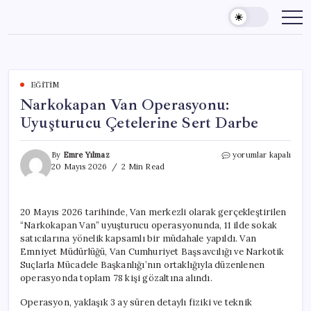
Skip
to
content
EĞITIM
Narkokapan Van Operasyonu:
Uyuşturucu Çetelerine Sert Darbe
Narkokapan
By
Emre Yılmaz
yorumlar kapalı
Van
20 Mayıs 2026
2 Min Read
Operasyonu:
Uyuşturucu
Çetelerine
20 Mayıs 2026 tarihinde, Van merkezli olarak gerçekleştirilen
Sert
“Narkokapan Van” uyuşturucu operasyonunda, 11 ilde sokak
Darbe
için
satıcılarına yönelik kapsamlı bir müdahale yapıldı. Van
Emniyet Müdürlüğü, Van Cumhuriyet Başsavcılığı ve Narkotik
Suçlarla Mücadele Başkanlığı’nın ortaklığıyla düzenlenen
operasyonda toplam 78 kişi gözaltına alındı.
Operasyon, yaklaşık 3 ay süren detaylı fiziki ve teknik