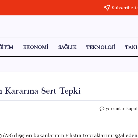
Subscribe t
ĞİTİM
EKONOMİ
SAĞLIK
TEKNOLOJİ
TANI
 Kararına Sert Tepki
Netanyahu’dan
yorumlar kapal
AB’nin
Yaptırım
Kararına
Sert
(AB) dışişleri bakanlarının Filistin topraklarını işgal eden