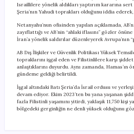
Israillilere yönelik aldıkları yaptırım kararına sert 
Şeria’nın Yahudi toprakları olduğunu iddia ederek
Netanyahu’nun ofisinden yapılan açıklamada, AB’nin 
zayıflattığı ve AB’nin “ahlaki iflasını” gözler önüne
İran’a yönelik saldırılar düzenleyerek Avrupa’nın “p
AB Dış İlişkiler ve Güvenlik Politikası Yüksek Temsilc
topraklarını işgal eden ve Filistinlilere karşı şid
anlaştıklarını duyurdu. Aynı zamanda, Hamas’ın ön
gündeme geldiği belirtildi.
İşgal altındaki Batı Şeria’da İsrail ordusu ve yerleşim
devam ediyor. Ekim 2023’ten bu yana yaşanan şidde
fazla Filistinli yaşamını yitirdi, yaklaşık 11,750 kiş
bölgedeki gerginliğin ne denli yüksek olduğunu göz