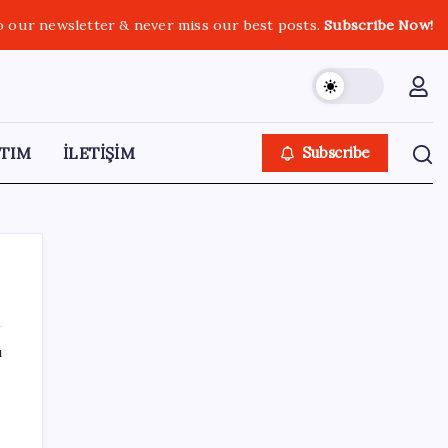
o our newsletter & never miss our best posts.
Subscribe Now!
TIM
İLETİŞİM
Subscribe
ı
SON YAZILAR
X, itiraz etti: İmamoğlu’nun hesabına
getirilen erişim engeli yargıya taşındı