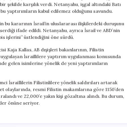
Tepki
bir şekilde karşılık verdi. Netanyahu, işgal altındaki Batı
için
, bu yaptırımların kabul edilemez olduğunu savundu.
bu kararının İsrail’in uluslararası ilişkilerdeki duruşunu
 serdiği ifade edildi. Netanyahu, ayrıca İsrail ve ABD’nin
is işlerini” üstlendiğini öne sürdü.
isi Kaja Kallas, AB dışişleri bakanlarının, Filistin
det uygulayan İsraillilere yaptırım uygulanması konusunda
de gelen isimlerine yönelik de yeni yaptırımların
ci İsraillilerin Filistinlilere yönelik saldırıları artarak
t olaylarında, resmi Filistin makamlarına göre 1150’den
i yaralandı ve 22,000’e yakın kişi gözaltına alındı. Bu durum,
ler önüne seriyor.