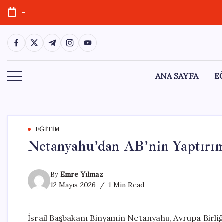
Skip
-
to
content
https://www.facebook.com/
https://twitter.com/
https://t.me/
https://www.instagram.com/
https://youtube.com/
ANA SAYFA
E
EĞITIM
Netanyahu’dan AB’nin Yaptırım
By
Emre Yılmaz
12 Mayıs 2026
1 Min Read
İsrail Başbakanı Binyamin Netanyahu, Avrupa Birliği 