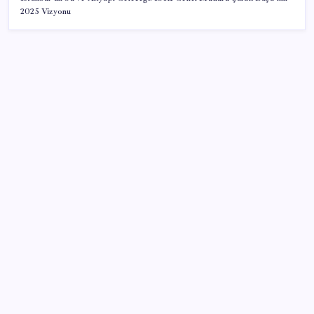
2025 Vizyonu
SON YAZILAR
X, itiraz etti: İmamoğlu’nun hesabına getirilen erişim
engeli yargıya taşındı
Yüzde 38 daha fazla kaynak kullandırdılar
İçişleri Bakanı Çiftçi’den, Sağlık Bakanı Memişoğlu’na
ziyaret
YENİ Parti Eskişehir’de resmen kuruldu: Talat
Yalaz’dan ‘kale’ vurgusu