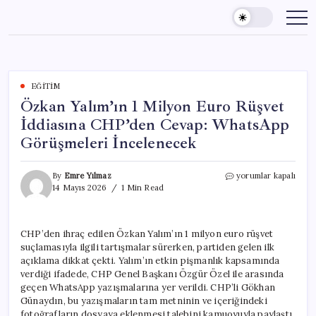
Skip
to
content
EĞITIM
Özkan Yalım’ın 1 Milyon Euro Rüşvet
İddiasına CHP’den Cevap: WhatsApp
Görüşmeleri İncelenecek
Özkan
By
Emre Yılmaz
yorumlar kapalı
Yalım’ın
14 Mayıs 2026
1 Min Read
1
Milyon
Euro
CHP’den ihraç edilen Özkan Yalım’ın 1 milyon euro rüşvet
Rüşvet
suçlamasıyla ilgili tartışmalar sürerken, partiden gelen ilk
İddiasına
CHP’den
açıklama dikkat çekti. Yalım’ın etkin pişmanlık kapsamında
Cevap:
verdiği ifadede, CHP Genel Başkanı Özgür Özel ile arasında
WhatsApp
geçen WhatsApp yazışmalarına yer verildi. CHP’li Gökhan
Görüşmeleri
Günaydın, bu yazışmaların tam metninin ve içeriğindeki
İncelenecek
fotoğrafların dosyaya eklenmesi talebini kamuoyuyla paylaştı.