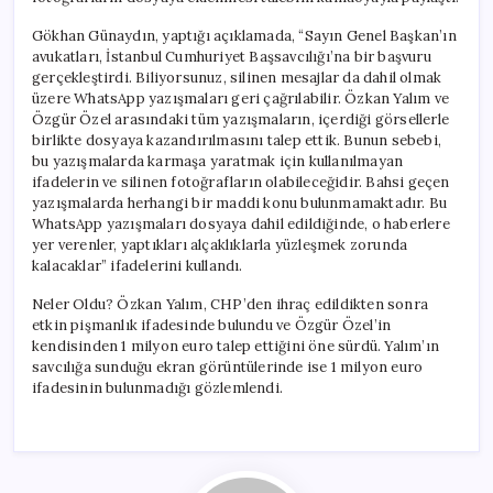
için
Gökhan Günaydın, yaptığı açıklamada, “Sayın Genel Başkan’ın
avukatları, İstanbul Cumhuriyet Başsavcılığı’na bir başvuru
gerçekleştirdi. Biliyorsunuz, silinen mesajlar da dahil olmak
üzere WhatsApp yazışmaları geri çağrılabilir. Özkan Yalım ve
Özgür Özel arasındaki tüm yazışmaların, içerdiği görsellerle
birlikte dosyaya kazandırılmasını talep ettik. Bunun sebebi,
bu yazışmalarda karmaşa yaratmak için kullanılmayan
ifadelerin ve silinen fotoğrafların olabileceğidir. Bahsi geçen
yazışmalarda herhangi bir maddi konu bulunmamaktadır. Bu
WhatsApp yazışmaları dosyaya dahil edildiğinde, o haberlere
yer verenler, yaptıkları alçaklıklarla yüzleşmek zorunda
kalacaklar” ifadelerini kullandı.
Neler Oldu? Özkan Yalım, CHP’den ihraç edildikten sonra
etkin pişmanlık ifadesinde bulundu ve Özgür Özel’in
kendisinden 1 milyon euro talep ettiğini öne sürdü. Yalım’ın
savcılığa sunduğu ekran görüntülerinde ise 1 milyon euro
ifadesinin bulunmadığı gözlemlendi.