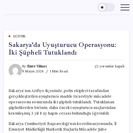
Skip
to
content
EĞITIM
Sakarya’da Uyuşturucu Operasyonu:
İki Şüpheli Tutuklandı
Sakarya’da
By
Emre Yılmaz
yorumlar kapalı
Uyuşturucu
9 Mayıs 2026
1 Min Read
Operasyonu:
İki
Şüpheli
Sakarya’nın Arifiye ilçesinde, polis ekipleri tarafından
Tutuklandı
gerçekleştirilen uyuşturucu madde ticaretiyle mücadele
için
operasyonu sonucunda iki şüpheli tutuklandı. Tutuklanan
şüphelilerden birinin, daha önceki uyuşturucu suçlarından
kesinleşmiş 3 yıl 8 ay hapis cezası bulunduğu öğrenildi.
Sakarya Cumhuriyet Başsavcılığı’nın koordinasyonunda, İl
Emniyet Müdürlüğü Narkotik Suçlarla Mücadele Şube