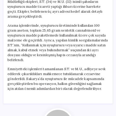
Müdürlüğü ekipleri, S.T. (34) ve M.U. (32) isimli şahısların
uyuşturucu madde ticareti yaptığı ihbarı üzerine harekete
geçti. Ekipler, belirlenen üç ayrı adresi hedef alarak detaylı
arama gerçekleştirdi.
Arama işlemlerinde, uyuşturucu üretiminde kullanılan 100
gram aseton, toplam 25,65 gram sentetik cannabinoid ve
uyuşturucu madde paketlemede kullanılmak üzere çok sayıda
malzeme ele geçirildi. Ayrıca, yapılan kimlik sorgulamalarında
S.T.’nin, “Kullanmak için uyuşturucu veya uyarıcı madde satın
almak, kabul etmek veya bulundurmak” suçundan iki ayrı
dosyası olduğu ve kesinleşmiş hapis cezasıyla arandığı
belirlendi.
Emniyetteki işlemleri tamamlanan S.T. ve M.U., adliyeye sevk
edilerek çıkarıldıkları mahkemece tutuklanarak cezaevine
gönderildi. Sakarya’da uyuşturucu ile mücadele kapsamında
gerçekleştirilen bu operasyon, halkın güvenliğini sağlamak
için atılan önemli adımlardan biri olarak değerlendiriliyor.