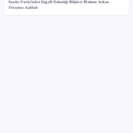
Saadet Partisi’nden Engelli Bakanlığı Müjdesi: Mahmut Arıkan
Detayları Açıkladı
SON YAZILAR
Google Messages’a Yeni Uzun Basma Menüsü Geldi
ABD, İran bağlantılı kripto para borsasına yaptırım
uyguladı
PlayStation kutularının üzerinde artık bu uyarı
olacak
Meta’ya çocuk güvenliği davasında 567 milyon dolar