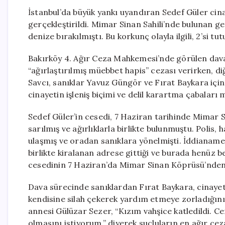
İstanbul’da büyük yankı uyandıran Sedef Güler cinay
gerçekleştirildi. Mimar Sinan Sahili’nde bulunan ge
denize bırakılmıştı. Bu korkunç olayla ilgili, 2’si tu
Bakırköy 4. Ağır Ceza Mahkemesi’nde görülen dava
“ağırlaştırılmış müebbet hapis” cezası verirken, di
Savcı, sanıklar Yavuz Güngör ve Fırat Baykara içi
cinayetin işleniş biçimi ve delil karartma çabaları
Sedef Güler’in cesedi, 7 Haziran tarihinde Mimar Sin
sarılmış ve ağırlıklarla birlikte bulunmuştu. Polis, 
ulaşmış ve oradan sanıklara yönelmişti. İddianame
birlikte kiralanan adrese gittiği ve burada henüz 
cesedinin 7 Haziran’da Mimar Sinan Köprüsü’nden d
Dava sürecinde sanıklardan Fırat Baykara, cinayet
kendisine silah çekerek yardım etmeye zorladığını 
annesi Gülüzar Sezer, “Kızım vahşice katledildi. 
olmasını istiyorum.” diyerek suçluların en ağır ceza