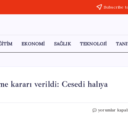
Subscribe t
ĞİTİM
EKONOMİ
SAĞLIK
TEKNOLOJİ
TANI
 kararı verildi: Cesedi halıya
Sedef
yorumlar kapal
Güler
cinayetinde
mahkeme