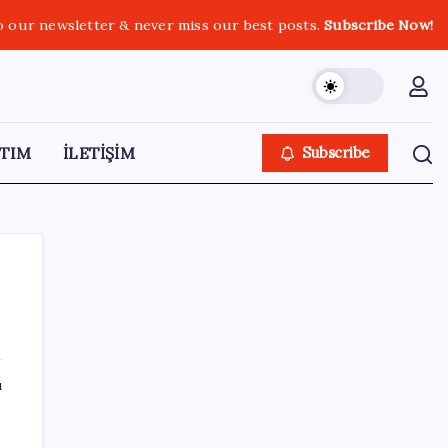
o our newsletter & never miss our best posts.
Subscribe Now!
TIM
İLETİŞİM
Subscribe
SON YAZILAR
ı
X, itiraz etti: İmamoğlu’nun hesabına
getirilen erişim engeli yargıya taşındı