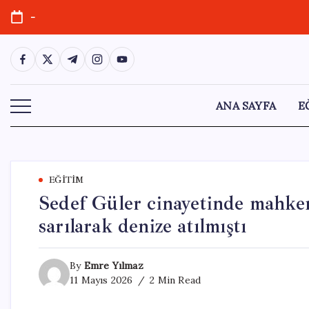
Skip
-
to
content
https://www.facebook.com/
https://twitter.com/
https://t.me/
https://www.instagram.com/
https://youtube.com/
ANA SAYFA
E
EĞITIM
Sedef Güler cinayetinde mahkeme
sarılarak denize atılmıştı
By
Emre Yılmaz
11 Mayıs 2026
2 Min Read