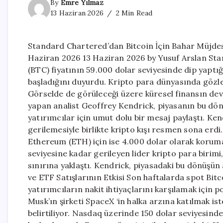
By
Emre Yılmaz
13 Haziran 2026
2 Min Read
Standard Chartered’dan Bitcoin İçin Bahar Müjdesi
Haziran 2026 13 Haziran 2026 by Yusuf Arslan Sta
(BTC) fiyatının 59.000 dolar seviyesinde dip yaptı
başladığını duyurdu. Kripto para dünyasında gözler
Görselde de görüleceği üzere küresel finansın de
yapan analist Geoffrey Kendrick, piyasanın bu dön
yatırımcılar için umut dolu bir mesaj paylaştı. Ken
gerilemesiyle birlikte kripto kışı resmen sona erdi.
Ethereum (ETH) için ise 4.000 dolar olarak koruma
seviyesine kadar gerileyen lider kripto para birim
sınırına yaklaştı. Kendrick, piyasadaki bu dönüşün
ve ETF Satışlarının Etkisi Son haftalarda spot Bit
yatırımcıların nakit ihtiyaçlarını karşılamak için
Musk’ın şirketi SpaceX ‘in halka arzına katılmak i
belirtiliyor. Nasdaq üzerinde 150 dolar seviyesind