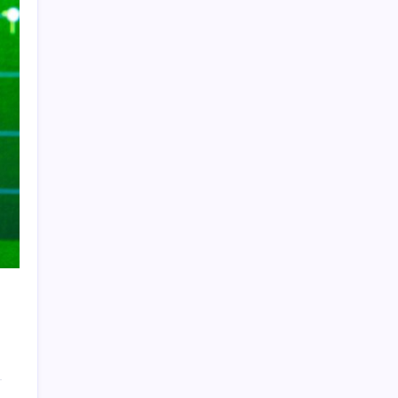
Fiyatını gören kapış kapış alıyor: Talebe
stok yetişmiyor
Prof. Dr. Osman Müftüoğlu açıkladı… Poşet
çaydaki tehlike: Sıcak suyla temas
ettiğinde…
Kapadokya’da dededen toruna uzanan
hikâye: 136 kovanla bal markası kurdu
‘Birazdan evinize gelecekler’ mesajını
görünce hayatı karardı
X, itiraz etti: İmamoğlu’nun hesabına
getirilen erişim engeli yargıya taşındı
Yüzde 38 daha fazla kaynak kullandırdılar
İçişleri Bakanı Çiftçi’den, Sağlık Bakanı
Memişoğlu’na ziyaret
YENİ Parti Eskişehir’de resmen kuruldu:
Talat Yalaz’dan ‘kale’ vurgusu