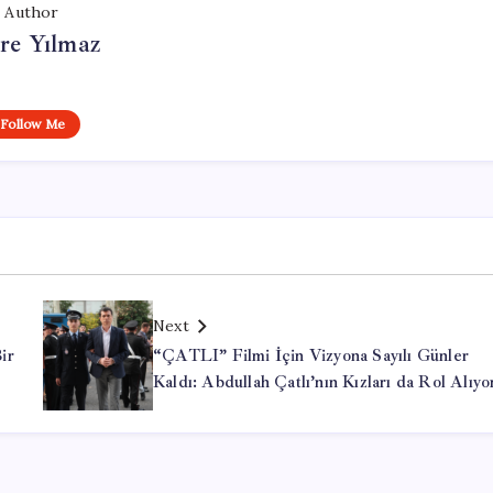
Author
re Yılmaz
Follow Me
Next
ir
“ÇATLI” Filmi İçin Vizyona Sayılı Günler
Kaldı: Abdullah Çatlı’nın Kızları da Rol Alıyo