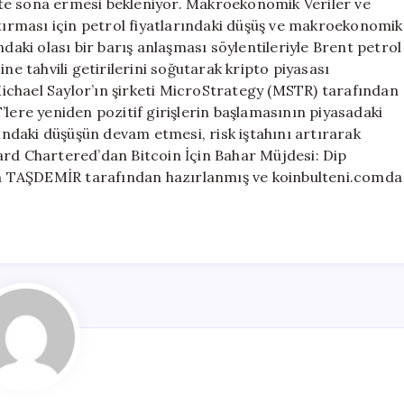
likte sona ermesi bekleniyor. Makroekonomik Veriler ve
ştırması için petrol fiyatlarındaki düşüş ve makroekonomik
ndaki olası bir barış anlaşması söylentileriyle Brent petrol
ne tahvili getirilerini soğutarak kripto piyasası
 Michael Saylor’ın şirketi MicroStrategy (MSTR) tarafından
’lere yeniden pozitif girişlerin başlamasının piyasadaki
rındaki düşüşün devam etmesi, risk iştahını artırarak
andard Chartered’dan Bitcoin İçin Bahar Müjdesi: Dip
tih TAŞDEMİR tarafından hazırlanmış ve koinbulteni.comda