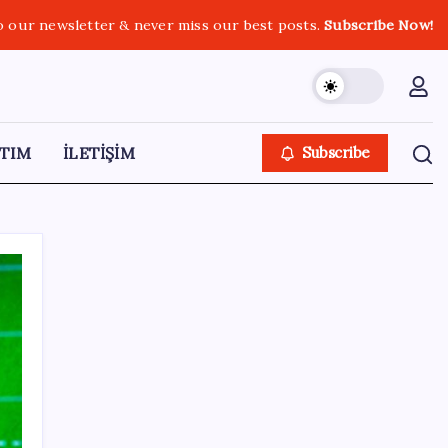
o our newsletter & never miss our best posts.
Subscribe Now!
TIM
İLETİŞİM
Subscribe
SON YAZILAR
BofA: Yatırımcı iyimserliği beş yılın en
yüksek seviyesinde