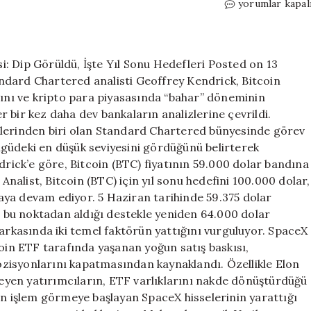
Standard
yorumlar kapal
Chartered’dan
Bitcoin
İçin
Bahar
: Dip Görüldü, İşte Yıl Sonu Hedefleri Posted on 13
Müjdesi:
ndard Chartered analisti Geoffrey Kendrick, Bitcoin
Dip
ğını ve kripto para piyasasında “bahar” döneminin
Görüldü,
 bir kez daha dev bankaların analizlerine çevrildi.
İşte
vlerinden biri olan Standard Chartered bünyesinde görev
Yıl
güdeki en düşük seviyesini gördüğünü belirterek
Sonu
drick’e göre, Bitcoin (BTC) fiyatının 59.000 dolar bandına
Hedefleri
için
 Analist, Bitcoin (BTC) için yıl sonu hedefini 100.000 dolar,
ya devam ediyor. 5 Haziran tarihinde 59.375 dolar
i, bu noktadan aldığı destekle yeniden 64.000 dolar
 arkasında iki temel faktörün yattığını vurguluyor. SpaceX
coin ETF tarafında yaşanan yoğun satış baskısı,
 pozisyonlarını kapatmasından kaynaklandı. Özellikle Elon
steyen yatırımcıların, ETF varlıklarını nakde dönüştürdüğü
en işlem görmeye başlayan SpaceX hisselerinin yarattığı