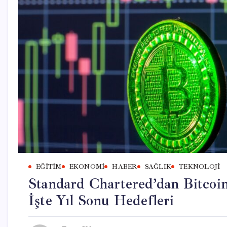
EĞITIM
EKONOMI
HABER
SAĞLIK
TEKNOLOJI
Standard Chartered’dan Bitcoi
İşte Yıl Sonu Hedefleri