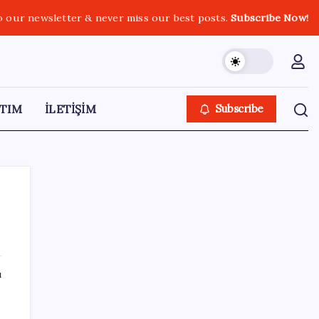
o our newsletter & never miss our best posts.
Subscribe Now!
TIM
İLETİŞİM
Subscribe
SON YAZILAR
ı
Google Messages’a Yeni Uzun Basma
Menüsü Geldi