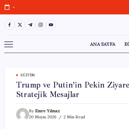
Skip
-
to
content
https://www.facebook.com/
https://twitter.com/
https://t.me/
https://www.instagram.com/
https://youtube.com/
ANA SAYFA
E
EĞITIM
Trump ve Putin’in Pekin Ziyaretl
Stratejik Mesajlar
By
Emre Yılmaz
20 Mayıs 2026
2 Min Read