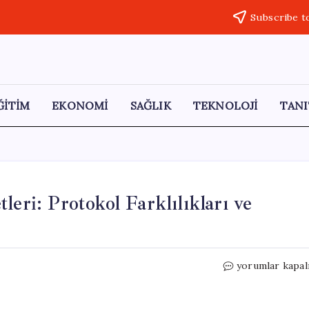
Subscribe t
ĞİTİM
EKONOMİ
SAĞLIK
TEKNOLOJİ
TANI
eri: Protokol Farklılıkları ve
Trump
yorumlar kapal
ve
Putin’in
Pekin