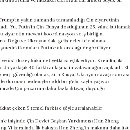
ha da sorunlu ve müzakerelerin sürdürülmesi büyük bir
le Trump’ın yakın zamanda tamamladığı Çin ziyaretinin
dı. Yu, Putin’in Çin-Rusya dostluğunun 25. yılını kutlama
u ziyaretin mevcut koordinasyon ve iş birliğini
 Orta Doğu ve Ukrayna’daki gelişmeleri ele alması
rüşmedeki konuları Putin’e aktaracağı öngörülüyor.
 ve üst düzey hükümet yetkilisi eşlik ediyor. Kremlin, iki
arda yaklaşık 40 farklı anlaşma imzalayacağını açıkladı. El
 enerji güvenliği olacak, zira Rusya, Ukrayna savaşı sonrası
e durması nedeniyle ciddi bir gelir kaybı yaşıyor.
ğimizde Çin pazarına daha fazla ihtiyaç duyduğu
kkat çeken 5 temel fark ise şöyle sıralanabilir:
in’e inişinde Çin Devlet Başkan Yardımcısı Han Zheng
Wang Yi karşıladı. İlk bakışta Han Zheng’in makamı daha üst