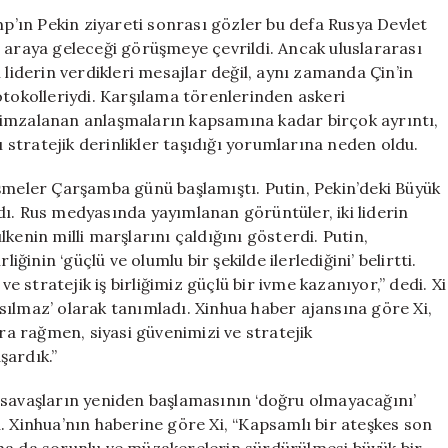
Ziyaretleri:
’ın Pekin ziyareti sonrası gözler bu defa Rusya Devlet
Protokol
bir araya geleceği görüşmeye çevrildi. Ancak uluslararası
Farklılıkları
 liderin verdikleri mesajlar değil, aynı zamanda Çin’in
ve
otokolleriydi. Karşılama törenlerinden askeri
Stratejik
 imzalanan anlaşmaların kapsamına kadar birçok ayrıntı,
Mesajlar
ı stratejik derinlikler taşıdığı yorumlarına neden oldu.
için
üşmeler Çarşamba günü başlamıştı. Putin, Pekin’deki Büyük
dı. Rus medyasında yayımlanan görüntüler, iki liderin
kenin milli marşlarını çaldığını gösterdi. Putin,
iğinin ‘güçlü ve olumlu bir şekilde ilerlediğini’ belirtti.
stratejik iş birliğimiz güçlü bir ivme kazanıyor,” dedi. Xi
arsılmaz’ olarak tanımladı. Xinhua haber ajansına göre Xi,
ara rağmen, siyasi güvenimizi ve stratejik
şardık.”
 savaşların yeniden başlamasının ‘doğru olmayacağını’
. Xinhua’nın haberine göre Xi, “Kapsamlı bir ateşkes son