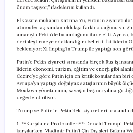
derece acildir. Çatışmaların yeniden başlaması da
önem taşıyor,” ifadelerini kullandı.
El Cezire muhabiri Katrina Yu, Putin’in ziyareti i
atmosfer açısından oldukça farklı olduğunu vurgula
amacıyla Pekin’de bulunduğunu ifade etti. Ayrıca, b
derinleştirmeye odaklandığını belirtti. İki liderin
bekleniyor; Xi Jinping’in Trump ile yaptığı son gö
Putin’e Pekin ziyareti sırasında birçok Rus iş insanı
liderin ekonomi, turizm, eğitim ve enerji gibi alanl
Cezire’ye göre Putin için en kritik konulardan biri
Avrupa’ya yaptığı doğalgaz satışlarının büyük ölçüd
Moskova yönetiminin, savaşın beşinci yılına girdi
değerlendiriliyor.
Trump ve Putin’in Pekin’deki ziyaretleri arasında di
1. **Karşılama Protokolleri**: Donald Trump’ı Pek
karşılarken, Vladimir Putin’i Çin Dışişleri Bakanı 