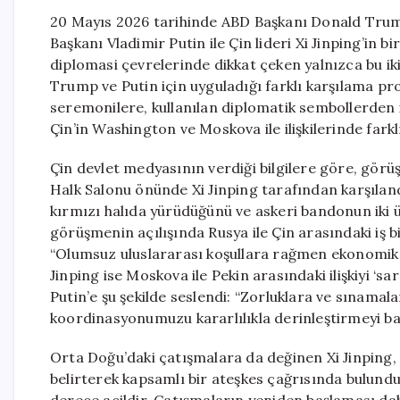
20 Mayıs 2026 tarihinde ABD Başkanı Donald Trump
Başkanı Vladimir Putin ile Çin lideri Xi Jinping’in 
diplomasi çevrelerinde dikkat çeken yalnızca bu iki
Trump ve Putin için uyguladığı farklı karşılama pr
seremonilere, kullanılan diplomatik sembollerden
Çin’in Washington ve Moskova ile ilişkilerinde farkl
Çin devlet medyasının verdiği bilgilere göre, gör
Halk Salonu önünde Xi Jinping tarafından karşılan
kırmızı halıda yürüdüğünü ve askeri bandonun iki ül
görüşmenin açılışında Rusya ile Çin arasındaki iş birl
“Olumsuz uluslararası koşullara rağmen ekonomik ve 
Jinping ise Moskova ile Pekin arasındaki ilişkiyi ‘s
Putin’e şu şekilde seslendi: “Zorluklara ve sınamal
koordinasyonumuzu kararlılıkla derinleştirmeyi ba
Orta Doğu’daki çatışmalara da değinen Xi Jinping,
belirterek kapsamlı bir ateşkes çağrısında bulundu