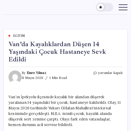
Skip
to
content
EĞITIM
Van’da Kayalıklardan Düşen 14
Yaşındaki Çocuk Hastaneye Sevk
Edildi
Van’da
By
Emre Yılmaz
yorumlar kapalı
Kayalıklardan
11 Mayıs 2026
1 Min Read
Düşen
14
Yaşındaki
Van’ın İpekyolu ilçesinde kayalık bir alandan düşerek
Çocuk
yaralanan 14 yaşındaki bir çocuk, hastaneye kaldırıldı. Olay, 11
Hastaneye
Sevk
Mayıs 2026 tarihinde Yukarı Gölalan Mahallesi’nin kırsal
Edildi
kesiminde gerçekleşti. N.S.A. isimli çocuk, kayalık alanda
için
düşerek sert zemine çarptı. Olayı fark eden vatandaşlar,
hemen durumu acil servise bildirdi.