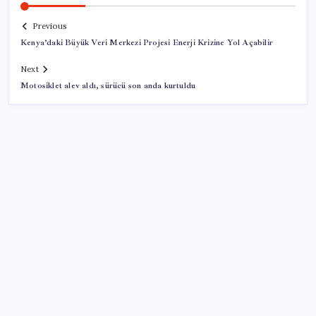
Previous
Kenya’daki Büyük Veri Merkezi Projesi Enerji Krizine Yol Açabilir
Next
Motosiklet alev aldı, sürücü son anda kurtuldu
SON YAZILAR
Google Messages’a Yeni Uzun Basma Menüsü Geldi
ABD, İran bağlantılı kripto para borsasına yaptırım
uyguladı