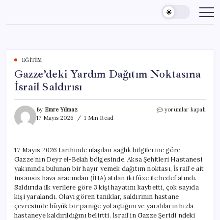
Skip
to
content
EĞITIM
Gazze’deki Yardım Dağıtım Noktasına
İsrail Saldırısı
Gazze’deki
By
Emre Yılmaz
yorumlar kapalı
Yardım
17 Mayıs 2026
1 Min Read
Dağıtım
Noktasına
İsrail
17 Mayıs 2026 tarihinde ulaşılan sağlık bilgilerine göre,
Saldırısı
Gazze’nin Deyr el-Belah bölgesinde, Aksa Şehitleri Hastanesi
için
yakınında bulunan bir hayır yemek dağıtım noktası, İsrail’e ait
insansız hava aracından (İHA) atılan iki füze ile hedef alındı.
Saldırıda ilk verilere göre 3 kişi hayatını kaybetti, çok sayıda
kişi yaralandı. Olayı gören tanıklar, saldırının hastane
çevresinde büyük bir paniğe yol açtığını ve yaralıların hızla
hastaneye kaldırıldığını belirtti. İsrail’in Gazze Şeridi’ndeki