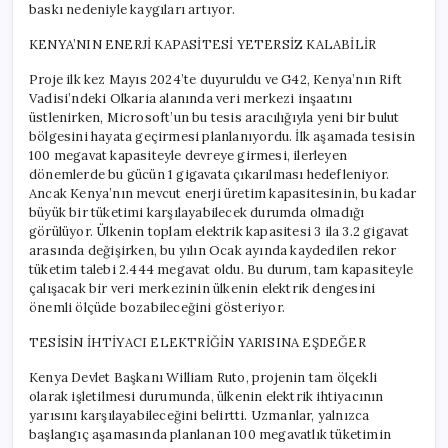
baskı nedeniyle kaygıları artıyor.
KENYA’NIN ENERJİ KAPASİTESİ YETERSİZ KALABİLİR
Proje ilk kez Mayıs 2024’te duyuruldu ve G42, Kenya’nın Rift
Vadisi’ndeki Olkaria alanında veri merkezi inşaatını
üstlenirken, Microsoft’un bu tesis aracılığıyla yeni bir bulut
bölgesini hayata geçirmesi planlanıyordu. İlk aşamada tesisin
100 megavat kapasiteyle devreye girmesi, ilerleyen
dönemlerde bu gücün 1 gigavata çıkarılması hedefleniyor.
Ancak Kenya’nın mevcut enerji üretim kapasitesinin, bu kadar
büyük bir tüketimi karşılayabilecek durumda olmadığı
görülüyor. Ülkenin toplam elektrik kapasitesi 3 ila 3.2 gigavat
arasında değişirken, bu yılın Ocak ayında kaydedilen rekor
tüketim talebi 2.444 megavat oldu. Bu durum, tam kapasiteyle
çalışacak bir veri merkezinin ülkenin elektrik dengesini
önemli ölçüde bozabileceğini gösteriyor.
TESİSİN İHTİYACI ELEKTRİĞİN YARISINA EŞDEĞER
Kenya Devlet Başkanı William Ruto, projenin tam ölçekli
olarak işletilmesi durumunda, ülkenin elektrik ihtiyacının
yarısını karşılayabileceğini belirtti. Uzmanlar, yalnızca
başlangıç aşamasında planlanan 100 megavatlık tüketimin