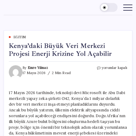
Skip
to
content
EĞITIM
Kenya’daki Büyük Veri Merkezi
Projesi Enerji Krizine Yol Açabilir
Kenya’daki
By
Emre Yılmaz
yorumlar kapalı
Büyük
17 Mayıs 2026
2 Min Read
Veri
Merkezi
Projesi
17 Mayıs 2026 tarihinde, teknoloji devi Microsoft ile Abu Dabi
Enerji
merkezli yapay zeka şirketi G42, Kenya’da 1 milyar dolarlık
Krizine
Yol
dev bir veri merkezi inşa etmeyi planladıklarını duyurdu.
Açabilir
Ancak bu büyük yatırım, ülkenin elektrik altyapısında ciddi
için
sorunlara yol açabileceği endişesini doğurdu. Doğu Afrika’nın
ilk büyük Azure bulut bölgesini oluşturma hedefi taşıyan bu
proje, bölge için önemli bir teknolojik adım olarak yorumlansa
da, Kenya hükümetinin mevcut enerji şebekesi üzerindeki